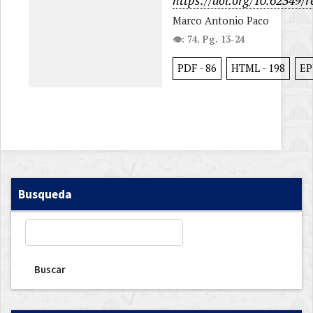
https://doi.org/10.62349/r
Marco Antonio Paco
👁: 74. Pg. 13-24
PDF
-
86
HTML
-
198
E
Busqueda
Buscar