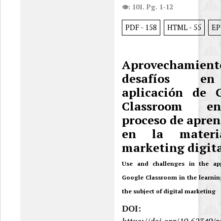
👁: 101. Pg. 1-12
PDF
-
158
HTML
-
55
E
Aprovechamie
desafíos e
aplicación de 
Classroom e
proceso de apren
en la mater
marketing digit
Use and challenges in the app
Google Classroom in the learnin
the subject of digital marketing
DOI: